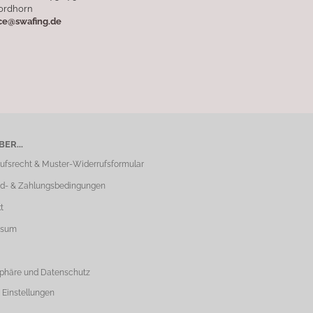
ordhorn
ice@swafing.de
ER...
ufsrecht & Muster-Widerrufsformular
d- & Zahlungsbedingungen
t
ssum
sphäre und Datenschutz
 Einstellungen