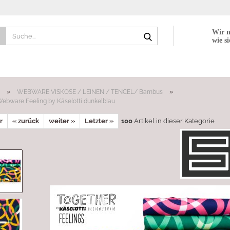
Suche...
Wir n
wie si
»
»
WEBWARE VISKOSE / LEINEN / TENCEL/ Bambus
ebware Feeling by Käselotti dunkelblau
r
« zurück
weiter »
Letzter »
100
Artikel in dieser Kategorie