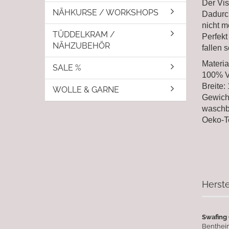
Der Vis
NÄHKURSE / WORKSHOPS
Dadurch
nicht m
TÜDDELKRAM /
Perfekt
NÄHZUBEHÖR
fallen s
Materia
SALE %
100% V
Breite:
WOLLE & GARNE
Gewich
waschb
Oeko-T
Herste
Swafing
Bentheim