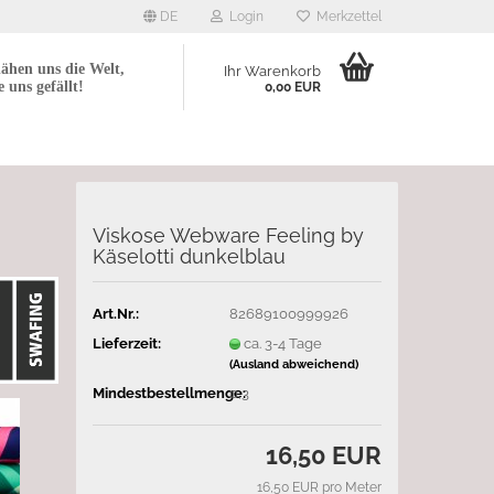
DE
Login
Merkzettel
ähen uns die Welt,
Ihr Warenkorb
e uns gefällt!
0,00 EUR
Viskose Webware Feeling by
Käselotti dunkelblau
Art.Nr.:
82689100999926
Lieferzeit:
ca. 3-4 Tage
(Ausland abweichend)
Mindestbestellmenge:
0,3
16,50 EUR
16,50 EUR pro Meter