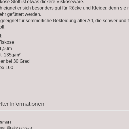
kose Stoff ist etwas dickere Viskoseware.
 eignet er sich besonders gut für Röcke und Kleider, denn sie
ehr gefüttert werden.
 geeignet für sommerliche Bekleidung aller Art, die schwer und 
oll.
l:
iskose
 1,50m
t: 135g/m²
ar bei 30 Grad
ex 100
ller Informationen
 GmbH
er Straße 175-179