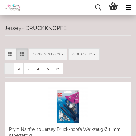
Jersey- DRUCKKNÖPFE
Sortieren nach
pro Seite
Sortieren nach
8 pro Seite
1
2
3
4
5
»
Prym Nähfrei 10 Jersey Druckknöpfe Werkzeug Ø 8 mm
silberfarbig