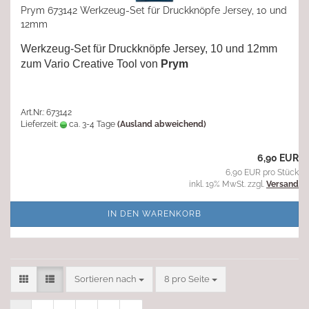
Prym 673142 Werkzeug-Set für Druckknöpfe Jersey, 10 und
12mm
Werkzeug-Set für Druckknöpfe Jersey, 10 und 12mm
zum Vario Creative Tool von
Prym
Art.Nr.: 673142
Lieferzeit:
ca. 3-4 Tage
(Ausland abweichend)
6,90 EUR
6,90 EUR pro Stück
inkl. 19% MwSt. zzgl.
Versand
IN DEN WARENKORB
Sortieren nach
pro Seite
Sortieren nach
8 pro Seite