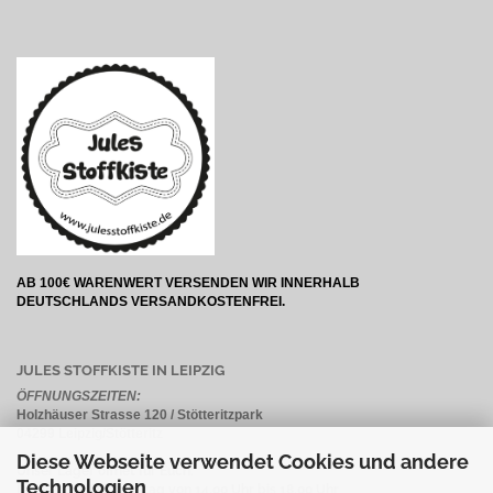
AB 100€ WARENWERT VERSENDEN WIR INNERHALB
DEUTSCHLANDS VERSANDKOSTENFREI.
JULES STOFFKISTE IN LEIPZIG
ÖFFNUNGSZEITEN:
Holzhäuser Strasse 120 / Stötteritzpark
04299 Leipzig/Stötteritz
Diese Webseite verwendet Cookies und andere
Unser Lager öffnet für Euch:
Technologien
Dienstag & Donnerstag von 14.00 Uhr bis 18.00 Uhr