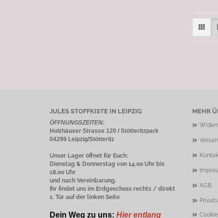
JULES STOFFKISTE IN LEIPZIG
MEHR ÜB
ÖFFNUNGSZEITEN:
Widerr
Holzhäuser Strasse 120 / Stötteritzpark
04299 Leipzig/Stötteritz
Versan
Kontak
Unser Lager öffnet für Euch:
Dienstag & Donnerstag von 14.00 Uhr bis
Impre
18.00 Uhr
und nach Vereinbarung.
AGB
Ihr findet uns im Erdgeschoss rechts / direkt
1. Tür auf der linken Seite
Privat
Dein Weg zu uns:
Hier entlang
Cookie