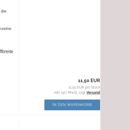
 die
nzelne
fbreite
11,50 EUR
11,50 EUR pro Stück
inkl. 19% MwSt. zzgl.
Versand
IN DEN WARENKORB