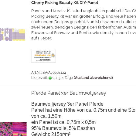
Cherry Picking Beauty Kit DIY-Panel
Panels und Kreativ-Kits sind unglaublich praktisch! Das C
Picking Beauty Kit war ein großer Erfolg, und viele haben
nach neuen Designs gesehnt. Nun ist es wieder da, diesm
zwei neuen, trendigen Designs: den farbenfrohen Autu
Flowers auf Schwarz und Senf sowie den stylischen Lo
auf Flieder.
Art.Nr.: SWA76264124
Lieferzeit:
ca. 3-4 Tage
(Ausland abweichend)
Pferde Panel 3er Baumwolljersey
Baumwolljersey 3er Panel Pferde
Panel hat eine Höhe von ca. 0,75m und eine Stof
von ca. 1,50m
ein Panel ist ca. 0,75m x 0,5m
95% Baumwolle, 5% Easthan
Gewicht: 215gr/m²