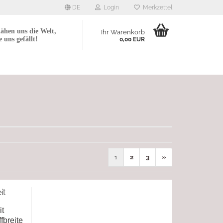
DE
Login
Merkzettel
ähen uns die Welt,
Ihr Warenkorb
e uns gefällt!
0,00 EUR
1
2
3
»
it
it
fbreite