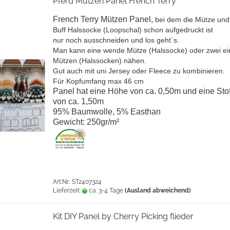
Pferd Mützen Panel French Terry
French Terry Mützen Panel,
bei dem die Mütze und
Buff Halssocke (Loopschal) schon aufgedruckt ist
nur noch ausschneiden und los geht´s.
Man kann eine wende Mütze (Halssocke) oder zwei ei
Mützen (Halssocken) nähen.
Gut auch mit uni Jersey oder Fleece zu kombinieren.
Für Kopfumfang max 46 cm
Panel hat eine Höhe von ca. 0,50m und eine Stof
von ca. 1,50m
95% Baumwolle, 5% Easthan
Gewicht: 250gr/m²
Art.Nr.: ST2407324
Lieferzeit:
ca. 3-4 Tage
(Ausland abweichend)
Kit DIY Panel by Cherry Picking flieder