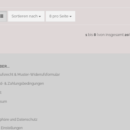
Sortieren nach
pro Seite
Sortieren nach
8 pro Seite
1
bis
8
(von insgesamt
20
)
ER...
ufsrecht & Muster-Widerrufsformular
d- & Zahlungsbedingungen
t
ssum
sphäre und Datenschutz
 Einstellungen