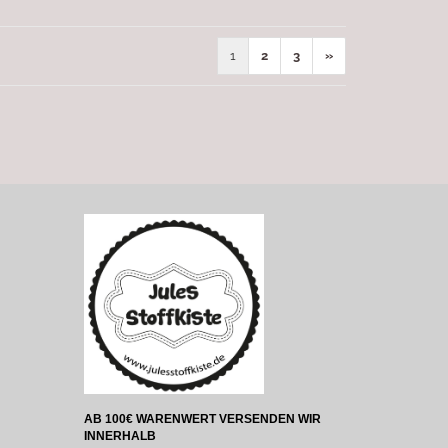
1
2
3
»
AB 100€ WARENWERT VERSENDEN WIR
INNERHALB