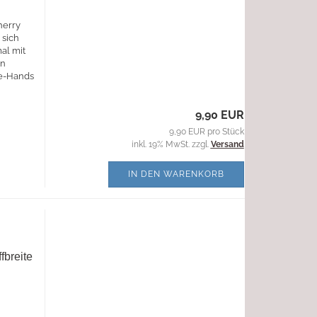
herry
 sich
al mit
mn
ve-Hands
9,90 EUR
9,90 EUR pro Stück
inkl. 19% MwSt. zzgl.
Versand
IN DEN WARENKORB
fbreite