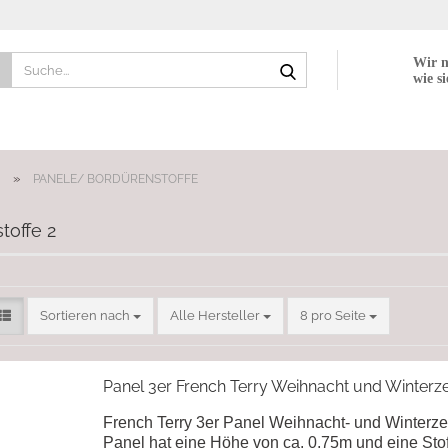
Suche...
Wir n
wie si
»
PANELE/ BORDÜRENSTOFFE
toffe 2
Sortieren nach
pro Seite
Sortieren nach
Alle Hersteller
8 pro Seite
Panel 3er French Terry Weihnacht und Winterze
French Terry 3er Panel Weihnacht- und Winterze
Panel hat eine Höhe von ca. 0,75m und eine Stof