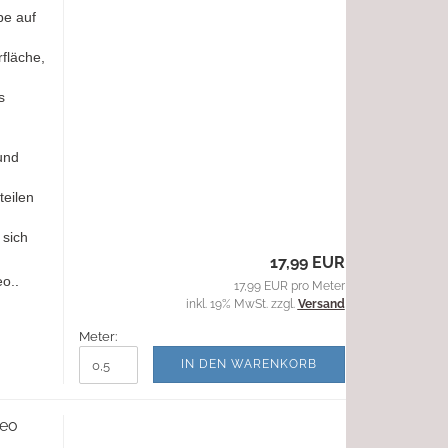
be auf
fläche,
s
und
teilen
 sich
17,99 EUR
eo.
.
17,99 EUR pro Meter
inkl. 19% MwSt. zzgl.
Versand
Meter:
IN DEN WARENKORB
Leo