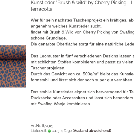
Kunstleder "Brush & wild" by Cherry Picking - 
terracotta
Wer für sein nächstes Taschenprojekt ein kräftiges, ab
angenehm weiches Kunstleder sucht,
findet mit Brush & Wild von Cherry Picking von Swafin
schöne Grundlage.
Die genarbte Oberfläche sorgt für eine natürliche Lede
Das Leomuster in fünf verschiedenen Designs lassen s
mit schlichten Stoffen kombinieren und passt zu vielen
Taschenprojekten.
Durch das Gewicht von ca. 500g/m² bleibt das Kunstle
formstabil und lässt sich dennoch super gut vernähen.
Das stabile Kunstleder eignet sich hervorragend für T
Rucksäcke oder Accessoires und lässt sich besonders
mit Swafing Wanja kombinieren
Art.Nr.: 670315
Lieferzeit:
ca. 3-4 Tage
(Ausland abweichend)