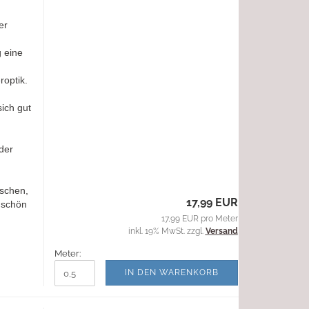
er
g eine
roptik.
ich gut
der
aschen,
17,99 EUR
 schön
17,99 EUR pro Meter
inkl. 19% MwSt. zzgl.
Versand
Meter:
IN DEN WARENKORB