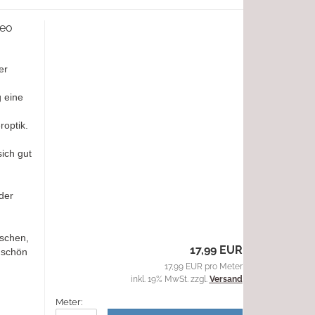
Leo
er
g eine
roptik.
ich gut
der
aschen,
17,99 EUR
 schön
17,99 EUR pro Meter
inkl. 19% MwSt. zzgl.
Versand
Meter: