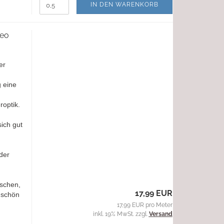
IN DEN WARENKORB
Leo
er
g eine
roptik.
ich gut
der
aschen,
17,99 EUR
 schön
17,99 EUR pro Meter
inkl. 19% MwSt. zzgl.
Versand