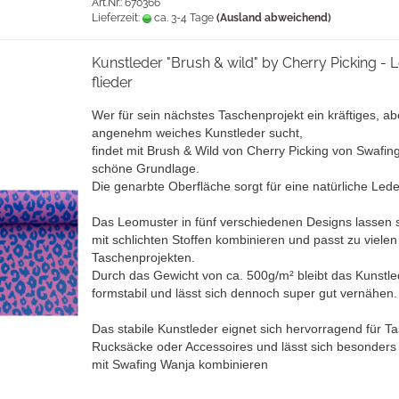
Art.Nr.: 670366
Lieferzeit:
ca. 3-4 Tage
(Ausland abweichend)
Kunstleder "Brush & wild" by Cherry Picking - 
flieder
Wer für sein nächstes Taschenprojekt ein kräftiges, ab
angenehm weiches Kunstleder sucht,
findet mit Brush & Wild von Cherry Picking von Swafin
schöne Grundlage.
Die genarbte Oberfläche sorgt für eine natürliche Lede
Das Leomuster in fünf verschiedenen Designs lassen s
mit schlichten Stoffen kombinieren und passt zu vielen
Taschenprojekten.
Durch das Gewicht von ca. 500g/m² bleibt das Kunstle
formstabil und lässt sich dennoch super gut vernähen.
Das stabile Kunstleder eignet sich hervorragend für T
Rucksäcke oder Accessoires und lässt sich besonders
mit Swafing Wanja kombinieren