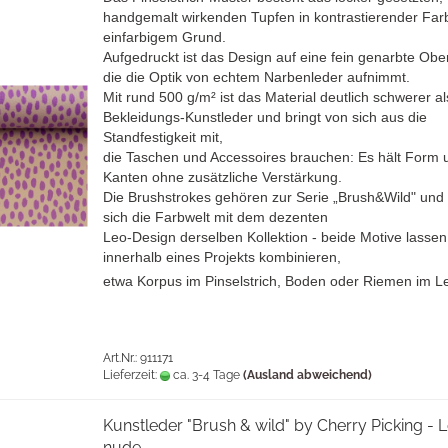
handgemalt wirkenden Tupfen in kontrastierender Far
einfarbigem Grund.
Aufgedruckt ist das Design auf eine fein genarbte Ober
die die Optik von echtem Narbenleder aufnimmt.
Mit rund 500 g/m² ist das Material deutlich schwerer al
Bekleidungs-Kunstleder und bringt von sich aus die
Standfestigkeit mit,
die Taschen und Accessoires brauchen: Es hält Form 
Kanten ohne zusätzliche Verstärkung.
Die Brushstrokes gehören zur Serie „Brush&Wild" und 
sich die Farbwelt mit dem dezenten
Leo-Design derselben Kollektion - beide Motive lassen
innerhalb eines Projekts kombinieren,
etwa Korpus im Pinselstrich, Boden oder Riemen im L
Art.Nr.: 911171
Lieferzeit:
ca. 3-4 Tage
(Ausland abweichend)
Kunstleder "Brush & wild" by Cherry Picking - 
nude