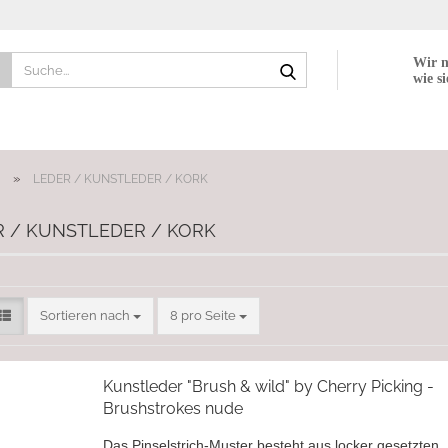
Suche...
Wir n
wie si
»
LEDER / KUNSTLEDER / KORK
R / KUNSTLEDER / KORK
Sortieren nach
pro Seite
Sortieren nach
8 pro Seite
Kunstleder "Brush & wild" by Cherry Picking -
Brushstrokes nude
Das Pinselstrich-Muster besteht aus locker gesetzten,