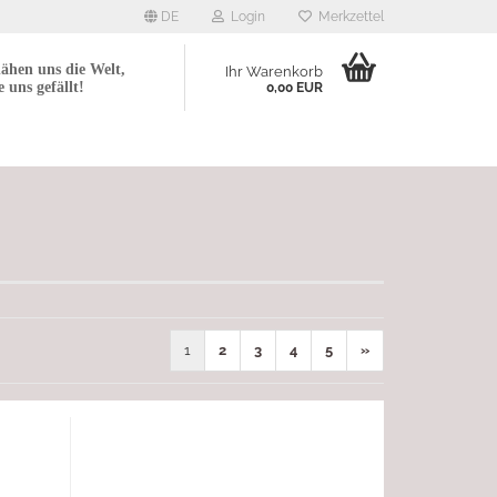
DE
Login
Merkzettel
ähen uns die Welt,
Ihr Warenkorb
e uns gefällt!
0,00 EUR
1
2
3
4
5
»