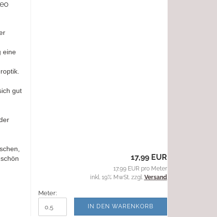
Leo
er
g eine
roptik.
ich gut
der
aschen,
17,99 EUR
 schön
17,99 EUR pro Meter
inkl. 19% MwSt. zzgl.
Versand
Meter:
IN DEN WARENKORB