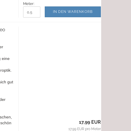
Meter:
IN DEN WARENKORB
Leo
er
g eine
roptik.
ich gut
der
aschen,
17,99 EUR
 schön
17,99 EUR pro Meter