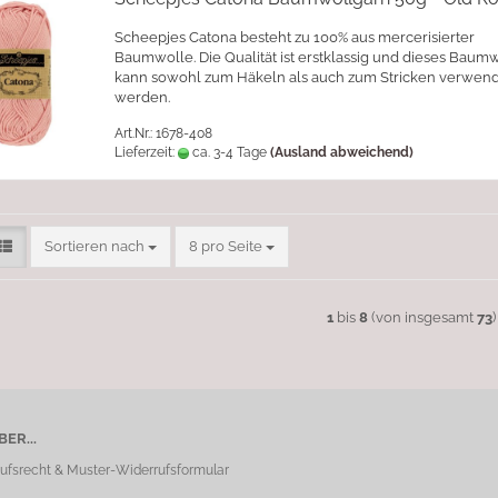
Scheepjes Catona besteht zu 100% aus mercerisierter
Baumwolle. Die Qualität ist erstklassig und dieses Baum
kann sowohl zum Häkeln als auch zum Stricken verwen
werden.
Art.Nr.: 1678-408
Lieferzeit:
ca. 3-4 Tage
(Ausland abweichend)
Sortieren nach
pro Seite
Sortieren nach
8 pro Seite
1
bis
8
(von insgesamt
73
)
ER...
ufsrecht & Muster-Widerrufsformular