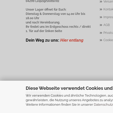
04299 Leipzig/Stötteritz
Versan
Kontak
Unser Lager öffnet für Euch:
Dienstag & Donnerstag von 14.00 Uhr bis
Impre
18.00 Uhr
und nach Vereinbarung.
AGB
Ihr findet uns im Erdgeschoss rechts / direkt
1. Tür auf der linken Seite
Privat
Dein Weg zu uns:
Hier entlang
Cookie
Diese Webseite verwendet Cookies und
Vertrag widerrufen
Wir verwenden Cookies und ähnliche Technologien, auch
gewährleisten, die Nutzung unseres Angebotes zu analys
Weitere Informationen finden Sie in unserer
Datenschutz