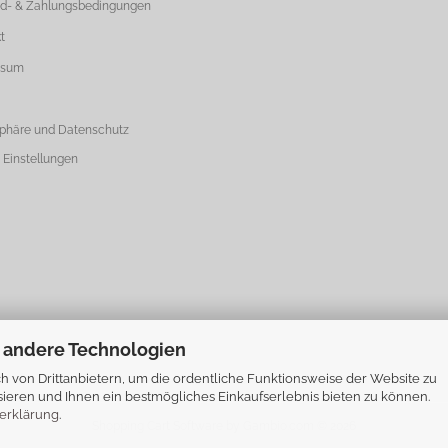
d- & Zahlungsbedingungen
t
ssum
sphäre und Datenschutz
 Einstellungen
 andere Technologien
 von Drittanbietern, um die ordentliche Funktionsweise der Website zu
ieren und Ihnen ein bestmögliches Einkaufserlebnis bieten zu können.
erklärung
.
Shopping Cart Software
by Gambio.com © 2026