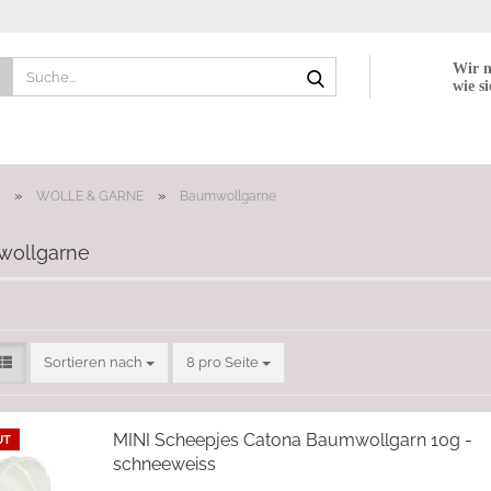
Suche...
Wir n
wie si
»
»
WOLLE & GARNE
Baumwollgarne
ollgarne
Sortieren nach
pro Seite
Sortieren nach
8 pro Seite
MINI Scheepjes Catona Baumwollgarn 10g -
UT
schneeweiss