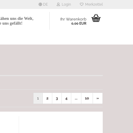
DE
Login
Merkzettel
ähen uns die Welt,
Ihr Warenkorb
e uns gefällt!
0,00 EUR
1
2
3
4
...
10
»