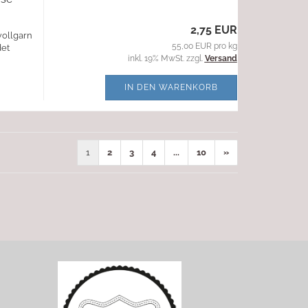
2,75 EUR
wollgarn
55,00 EUR pro kg
det
inkl. 19% MwSt. zzgl.
Versand
IN DEN WARENKORB
1
2
3
4
...
10
»