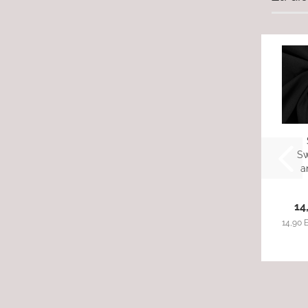
Sw
a
s
14
14,90 