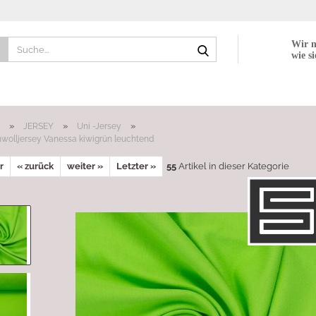
Suche...
Wir n
wie si
»
»
»
JERSEY
Uni -Jersey
wolljersey Vanessa kiwigrün leuchtend
r
« zurück
weiter »
Letzter »
55
Artikel in dieser Kategorie