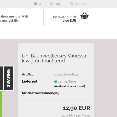
DE
Login
Merkzettel
ähen uns die Welt,
Ihr Warenkorb
e uns gefällt!
0,00 EUR
Uni Baumwolljersey Vanessa
kiwigrün leuchtend
Art.Nr.:
082318000602
Lieferzeit:
ca. 3-4 Tage
(Ausland abweichend)
Mindestbestellmenge:
0,3
12,90 EUR
12,90 EUR pro Meter