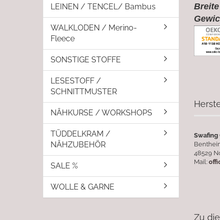
Breite
LEINEN / TENCEL/ Bambus
Gewic
WALKLODEN / Merino-
Fleece
SONSTIGE STOFFE
LESESTOFF /
SCHNITTMUSTER
Herste
NÄHKURSE / WORKSHOPS
TÜDDELKRAM /
Swafing
NÄHZUBEHÖR
Bentheim
48529 N
Mail:
off
SALE %
WOLLE & GARNE
Zu di