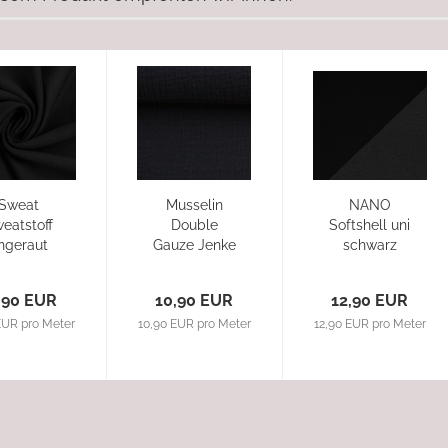
Sweat
Musselin
NANO
eatstoff
Double
Softshell uni
ngeraut
Gauze Jenke
schwarz
chwarz,
schwarz
Eike
,90 EUR
10,90 EUR
12,90 EUR
EUR pro Meter
10,90 EUR pro Meter
12,90 EUR pro Meter