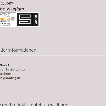
 1,55m
ht: 220g/qm
ller Informationen
 GmbH
er Straße 175-179
ordhorn
ice@swafing.de
esem Produkt empfehlen wir Ihnen: